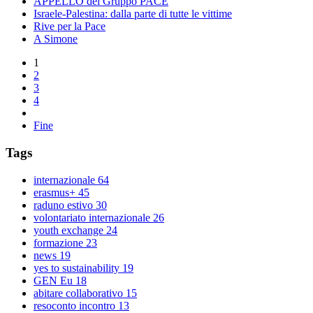
APPELLO del Gruppo PACE
Israele-Palestina: dalla parte di tutte le vittime
Rive per la Pace
A Simone
1
2
3
4
Fine
Tags
internazionale
64
erasmus+
45
raduno estivo
30
volontariato internazionale
26
youth exchange
24
formazione
23
news
19
yes to sustainability
19
GEN Eu
18
abitare collaborativo
15
resoconto incontro
13