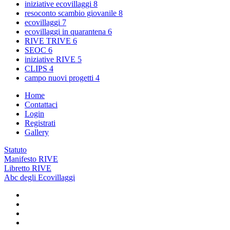
iniziative ecovillaggi
8
resoconto scambio giovanile
8
ecovillaggi
7
ecovillaggi in quarantena
6
RIVE TRIVE
6
SEOC
6
iniziative RIVE
5
CLIPS
4
campo nuovi progetti
4
Home
Contattaci
Login
Registrati
Gallery
Statuto
Manifesto RIVE
Libretto RIVE
Abc degli Ecovillaggi