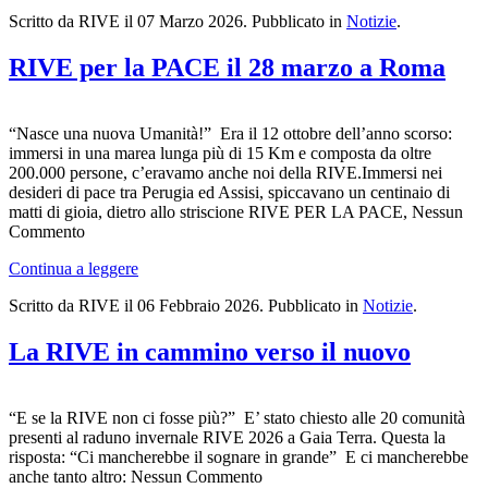
Scritto da RIVE il
07 Marzo 2026
. Pubblicato in
Notizie
.
RIVE per la PACE il 28 marzo a Roma
“Nasce una nuova Umanità!” Era il 12 ottobre dell’anno scorso:
immersi in una marea lunga più di 15 Km e composta da oltre
200.000 persone, c’eravamo anche noi della RIVE.Immersi nei
desideri di pace tra Perugia ed Assisi, spiccavano un centinaio di
matti di gioia, dietro allo striscione RIVE PER LA PACE, Nessun
Commento
Continua a leggere
Scritto da RIVE il
06 Febbraio 2026
. Pubblicato in
Notizie
.
La RIVE in cammino verso il nuovo
“E se la RIVE non ci fosse più?” E’ stato chiesto alle 20 comunità
presenti al raduno invernale RIVE 2026 a Gaia Terra. Questa la
risposta: “Ci mancherebbe il sognare in grande” E ci mancherebbe
anche tanto altro: Nessun Commento