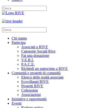
Chi siamo
Partecipa
Associati a RIVE
Categorie Sociali Rive
Fai una donazione
V.E.R.I.
P.A.C.E.
Richiedi un patrocinio a RIVE
Comunità e progetti di comunità
Elenco delle realtà associate
Ecovillaggi RIVE
Progetti RIVE
Cohousing
Associazioni
Iniziative e opportunità
Eventi
Raduno estivo