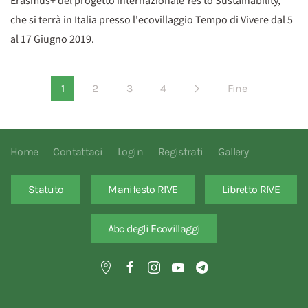
Erasmus+ del progetto internazionale Yes to Sustainability,
che si terrà in Italia presso l'ecovillaggio Tempo di Vivere dal 5
al 17 Giugno 2019.
1
2
3
4
Fine
Home
Contattaci
Login
Registrati
Gallery
Statuto
Manifesto RIVE
Libretto RIVE
Abc degli Ecovillaggi