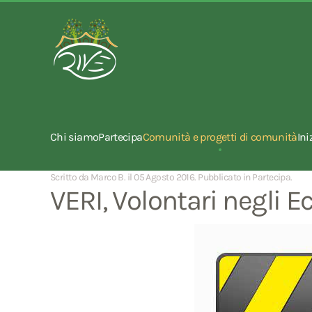
Chi siamo
Partecipa
Comunità e progetti di comunità
Ini
Scritto da Marco B. il
05 Agosto 2016
. Pubblicato in
Partecipa
.
VERI, Volontari negli Ec