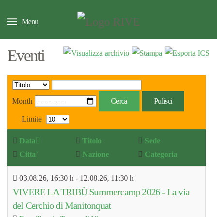
Menu
Eventi
Month
Cerca
Pulisci
Limite
Data
Titolo
Sede
Citta`
Nazione
Categoria
03.08.26
, 16:30 h
- 12.08.26
,
11:30 h
VIVERE LA TRIBÙ Summercamp 2026 - La via
del Cerchio di Manitonquat