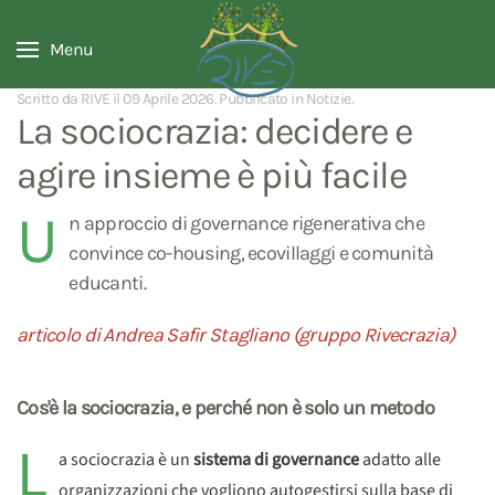
Menu
Scritto da RIVE il
09 Aprile 2026
. Pubblicato in
Notizie
.
La sociocrazia: decidere e
agire insieme è più facile
U
n approccio di governance rigenerativa che
convince co-housing, ecovillaggi e comunità
educanti.
articolo di Andrea Safir Stagliano (gruppo Rivecrazia)
Cos'è la sociocrazia, e perché non è solo un metodo
L
a sociocrazia è un
sistema di governance
adatto alle
organizzazioni che vogliono autogestirsi sulla base di