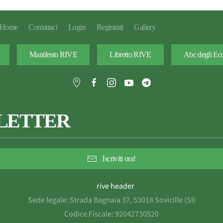
Home
Contattaci
Login
Registrati
Gallery
Manifesto RIVE
Libretto RIVE
Abc degli Eco
LETTER
Iscriviti ora!
Sede legale: Strada Bagnaia 37, 53018 Sovicille (SI)
Codice Fiscale: 92042730520