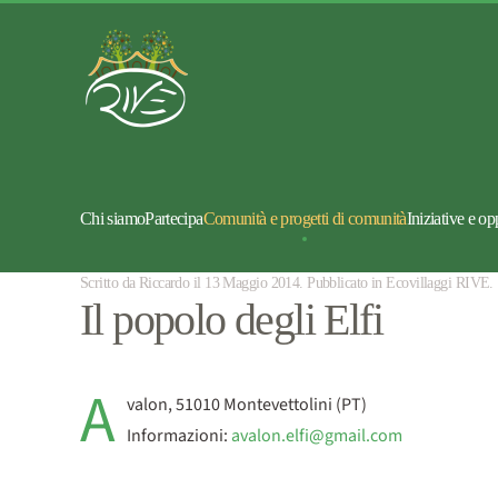
Chi siamo
Partecipa
Comunità e progetti di comunità
Iniziative e op
Scritto da Riccardo il
13 Maggio 2014
. Pubblicato in
Ecovillaggi RIVE
.
Il popolo degli Elfi
A
valon, 51010 Montevettolini (PT)
Informazioni:
avalon.elfi@gmail.com