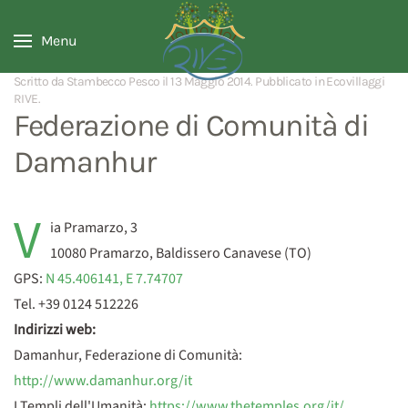
Menu
Scritto da Stambecco Pesco il
13 Maggio 2014
. Pubblicato in
Ecovillaggi
RIVE
.
Federazione di Comunità di
Damanhur
V
ia Pramarzo, 3
10080 Pramarzo, Baldissero Canavese (TO)
GPS:
N 45.406141, E 7.74707
Tel. +39 0124 512226
Indirizzi web:
Damanhur, Federazione di Comunità:
http://www.damanhur.org/it
I Templi dell'Umanità:
https://www.thetemples.org/it/