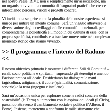
nel nostro Paese. RIVE non è semplicemente un’associazione, ma
un organismo vivo: una comunità di "sognatori pratici" che cresce
intrecciando percorsi, visioni e progetti concreti.
Vi invitiamo a scoprire come la pluralità delle nostre esperienze si
unisce per nutrire un intento comune. Sarà un viaggio attraverso le
diverse anime degli ecovillaggi e delle comunità intenzionali, per
comprenderne la poliedricità e il modo in cui ognuna di esse, con la
propria specificità, contribuisce a tracciare nuove rotte nel complesso
momento storico che stiamo vivendo.
>> Il programma e l'intento del Raduno
<<
Il nostro obiettivo primario è mostrare i differenti Stili di Comunità –
rurali, socio-politiche e spirituali – superando gli stereotipi e unendo
l’azione pratica all'ideale. Desideriamo far dialogare le mani
(agricoltura, artigianato), il cuore (spiritualità, comunicazione,
servizio) e la testa (ingegno e intelletto).
Sarà un'occasione unica per esplorare come le radici concrete della
sostenibilità (la Terra) si intreccino con le aspirazioni ideali (il Cielo),
passando attraverso il cambiamento sociale e politico (l'Albero, il
Ponte). Insieme, metteremo a confronto le mille sfumature che