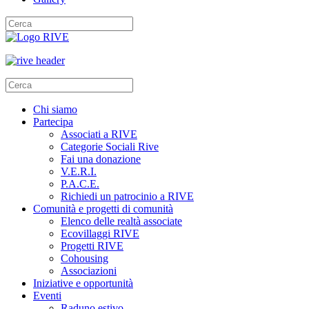
Chi siamo
Partecipa
Associati a RIVE
Categorie Sociali Rive
Fai una donazione
V.E.R.I.
P.A.C.E.
Richiedi un patrocinio a RIVE
Comunità e progetti di comunità
Elenco delle realtà associate
Ecovillaggi RIVE
Progetti RIVE
Cohousing
Associazioni
Iniziative e opportunità
Eventi
Raduno estivo