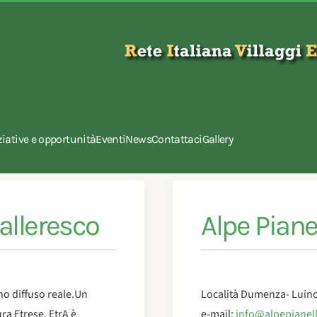
ziative e opportunità
Eventi
News
Contattaci
Gallery
alleresco
Alpe Piane
no diffuso reale.Un
Località Dumenza- Luino
ura Etrese. EtrA è
e-mail:
info@alpepianell