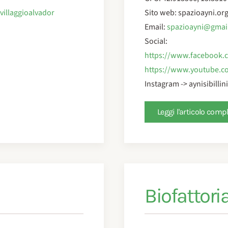
illaggioalvador
Sito web: spazioayni.or
Email:
spazioayni@gmai
Social:
https://www.facebook.
https://www.youtube.
Instagram -> aynisibillini
Leggi l'articolo comp
Biofattori