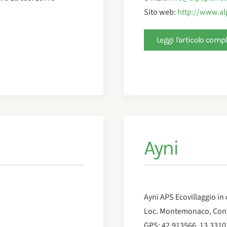
Sito web:
http://www.alp
Leggi l'articolo comp
Ayni
Ayni APS Ecovillaggio in
Loc. Montemonaco, Cont
GPS: 42.913566, 13.3310