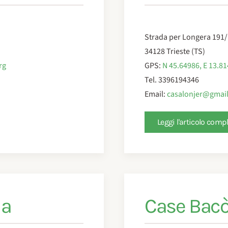
Strada per Longera 191/
34128 Trieste (TS)
rg
GPS:
N 45.64986, E 13.8
Tel. 3396194346
Email:
casalonjer@gmai
Leggi l'articolo comp
ia
Case Bac