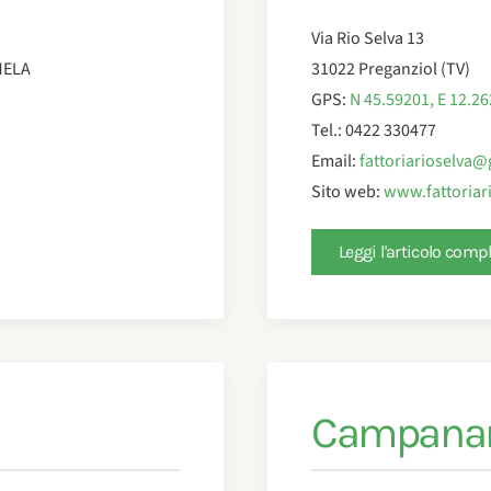
Via Rio Selva 13
 MELA
31022 Preganziol (TV)
GPS:
N 45.59201, E 12.2
Tel.: 0422 330477
Email:
fattoriarioselva
Sito web:
www.fattoriari
Leggi l'articolo comp
Campana