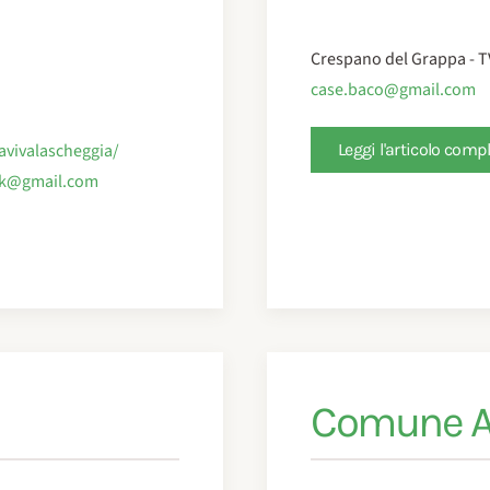
Crespano del Grappa - T
case.baco@gmail.com
vivalascheggia/
Leggi l'articolo comp
k@gmail.com
Comune 