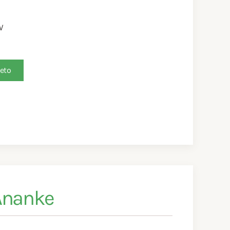
V
leto
Ananke