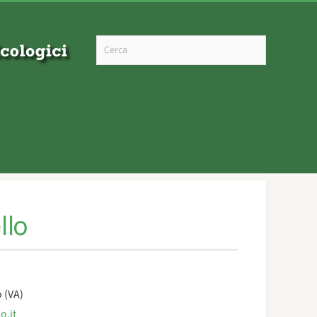
Type 2 or more characters for results.
llo
 (VA)
o.it