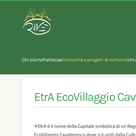
Chi siamo
Partecipa
Comunità e progetti di comunità
Ini
EtrA EcoVillaggio Cav
✳EtrA è il nome della Capitale simbolica di un Reg
EcoVillaggio Cavalleresco dove si è uniti dalla Cult