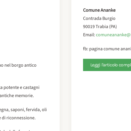
Comune Ananke
Contrada Burgio
90019 Trabia (PA)
Email:
comuneananke@
fb: pagina comune anan
amo nel borgo antico
Leggi l'articolo comp
.
ta potente e castagni
di antiche memorie.
gna, saponi, fervida, oli
e di riconnessione.