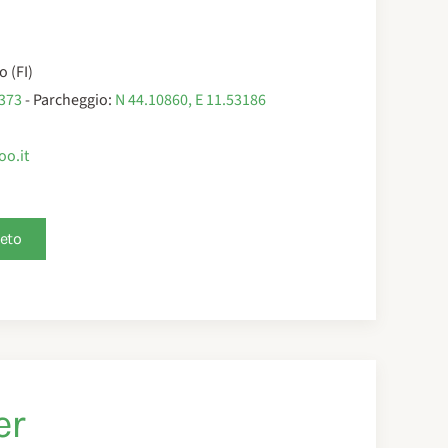
o (FI)
9373
- Parcheggio:
N 44.10860, E 11.53186
oo.it
leto
er