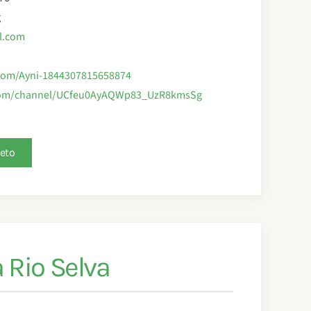
g
l.com
com/Ayni-1844307815658874
com/channel/UCfeu0AyAQWp83_UzR8kmsSg
leto
a Rio Selva