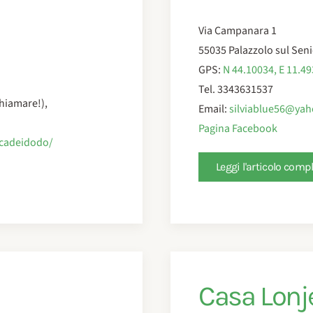
Via Campanara 1
55035 Palazzolo sul Seni
GPS:
N 44.10034, E 11.4
Tel. 3343631537
hiamare!),
Email:
silviablue56@yah
Pagina Facebook
/cadeidodo/
Leggi l'articolo comp
Casa Lonj