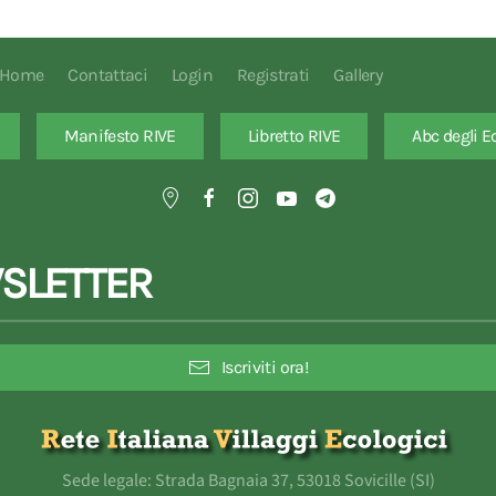
Home
Contattaci
Login
Registrati
Gallery
Manifesto RIVE
Libretto RIVE
Abc degli E
SLETTER
Iscriviti ora!
Sede legale: Strada Bagnaia 37, 53018 Sovicille (SI)