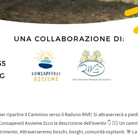
r ripartire il Cammino verso il Raduno RIVE! Si attraverserà a piedi
Consapevoli Assieme.Ecco la descrizione dell’evento 👇 🚶‍♀️ Un ca
nutrimento. Attraverseremo boschi, borghi, comunità ospitanti. 🎯 L