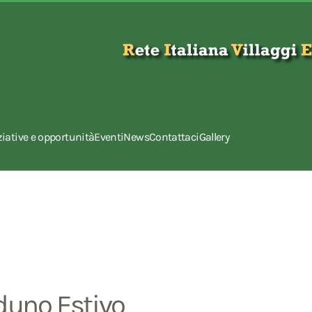
ziative e opportunità
Eventi
News
Contattaci
Gallery
duno Estivo