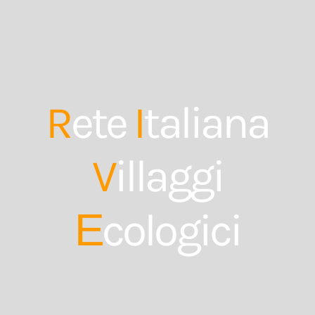
R
ete
I
taliana
V
illaggi
cologici
E