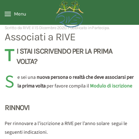
Menu
Scritto da RIVE il
15 Dicembre 2020
. Pubblicato in
Partecipa
.
Associati a RIVE
T
I STAI ISCRIVENDO PER LA PRIMA
VOLTA?
S
e sei una
nuova persona o realtà che deve associarsi per
la prima volta
per favore compila il
Modulo di iscrizione
RINNOVI
Per rinnovare a l’iscrizione a RIVE per l’anno solare segui le
seguenti indicazioni.