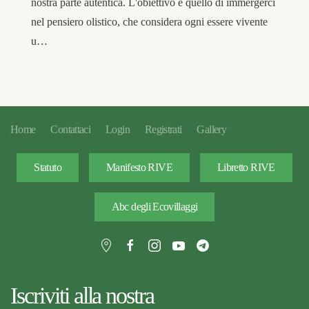
nostra parte autentica. L'obiettivo è quello di immergerci
nel pensiero olistico, che considera ogni essere vivente
u…
Home
Contattaci
Login
Registrati
Gallery
Statuto
Manifesto RIVE
Libretto RIVE
Abc degli Ecovillaggi
Iscriviti alla nostra