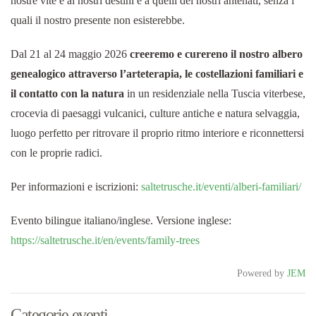
nostre vite e ai nostri destini e a quelli dei nostri antenati, senza i
quali il nostro presente non esisterebbe.
Dal 21 al 24 maggio 2026
creeremo e curereno il nostro albero
genealogico attraverso l’arteterapia, le costellazioni familiari e
il contatto con la natura
in un residenziale nella Tuscia viterbese,
crocevia di paesaggi vulcanici, culture antiche e natura selvaggia,
luogo perfetto per ritrovare il proprio ritmo interiore e riconnettersi
con le proprie radici.
Per informazioni e iscrizioni:
saltetrusche.it/eventi/alberi-familiari/
Evento bilingue italiano/inglese. Versione inglese:
https://saltetrusche.it/en/events/family-trees
Powered by
JEM
Categorie eventi