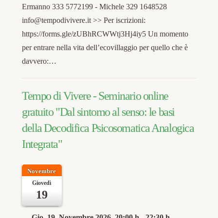
Ermanno 333 5772199 - Michele 329 1648528
info@tempodivivere.it >> Per iscrizioni:
https://forms.gle/zUBhRCWWtj3Hj4iy5 Un momento
per entrare nella vita dell’ecovillaggio per quello che è
davvero:…
Tempo di Vivere - Seminario online
gratuito "Dal sintomo al senso: le basi
della Decodifica Psicosomatica Analogica
Integrata"
Novembre
Giovedì
19
Gio, 19. Novembre 2026
, 20:00 h
-
22:30 h