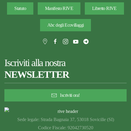
Statuto
Manifesto RIVE
Libretto RIVE
Abc degli Ecovillaggi
Iscriviti alla nostra
NEWSLETTER
Iscriviti ora!
Sede legale: Strada Bagnaia 37, 53018 Sovicille (SI)
Codice Fiscale: 92042730520