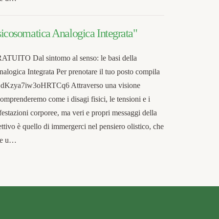
Psicosomatica Analogica Integrata"
TO Dal sintomo al senso: le basi della
alogica Integrata Per prenotare il tuo posto compila
e/ZdKzya7iw3oHRTCq6 Attraverso una visione
omprenderemo come i disagi fisici, le tensioni e i
estazioni corporee, ma veri e propri messaggi della
ettivo è quello di immergerci nel pensiero olistico, che
nte u…