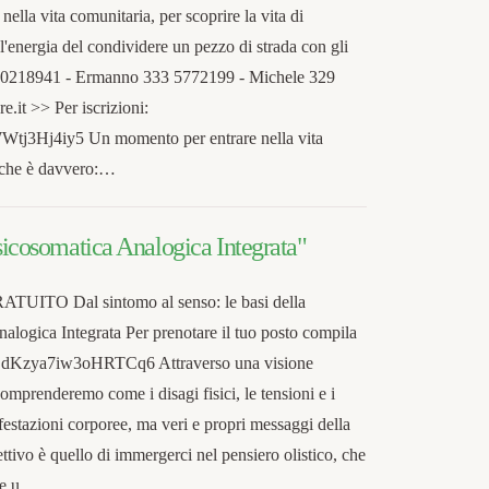
nella vita comunitaria, per scoprire la vita di
l'energia del condividere un pezzo di strada con gli
329 0218941 - Ermanno 333 5772199 - Michele 329
it >> Per iscrizioni:
Wtj3Hj4iy5 Un momento per entrare nella vita
o che è davvero:…
Psicosomatica Analogica Integrata"
TO Dal sintomo al senso: le basi della
alogica Integrata Per prenotare il tuo posto compila
e/ZdKzya7iw3oHRTCq6 Attraverso una visione
omprenderemo come i disagi fisici, le tensioni e i
estazioni corporee, ma veri e propri messaggi della
ettivo è quello di immergerci nel pensiero olistico, che
nte u…