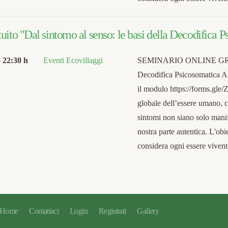
uito "Dal sintomo al senso: le basi della Decodifica 
-
22:30 h
Eventi Ecovillaggi
SEMINARIO ONLINE GRATUI
Decodifica Psicosomatica An
il modulo https://forms.gl
globale dell’essere umano, c
sintomi non siano solo manif
nostra parte autentica. L'obi
considera ogni essere vive
Home
Contattaci
Login
Registrati
Gallery