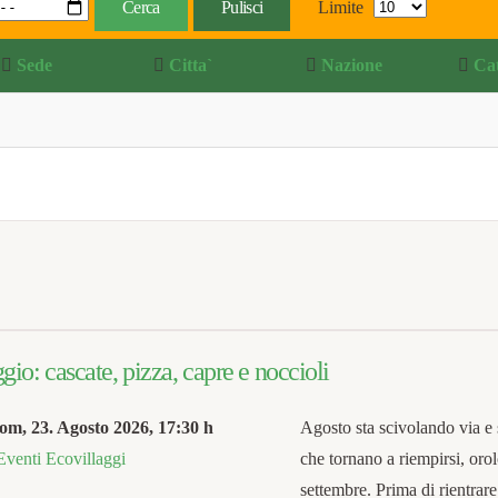
Cerca
Pulisci
Limite
Sede
Citta`
Nazione
Ca
io: cascate, pizza, capre e noccioli
om, 23. Agosto 2026
,
17:30 h
Agosto sta scivolando via e 
Eventi Ecovillaggi
che tornano a riempirsi, orol
settembre. Prima di rientrare