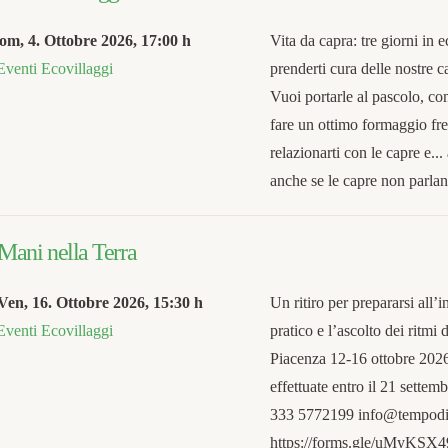
om, 4. Ottobre 2026
,
17:00 h
Vita da capra: tre giorni in 
Eventi Ecovillaggi
prenderti cura delle nostre 
Vuoi portarle al pascolo, c
fare un ottimo formaggio fre
relazionarti con le capre e...
anche se le capre non parla
ani nella Terra
Ven, 16. Ottobre 2026
,
15:30 h
Un ritiro per prepararsi all’i
Eventi Ecovillaggi
pratico e l’ascolto dei ritmi
Piacenza 12-16 ottobre 202
effettuate entro il 21 sett
333 5772199 info@tempodivi
https://forms.gle/uMyKSX4