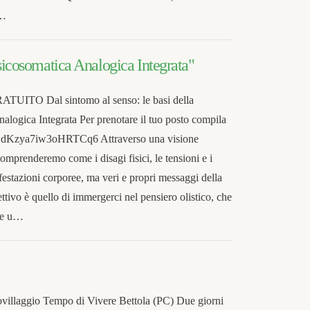
e…
Psicosomatica Analogica Integrata"
TO Dal sintomo al senso: le basi della
alogica Integrata Per prenotare il tuo posto compila
e/ZdKzya7iw3oHRTCq6 Attraverso una visione
omprenderemo come i disagi fisici, le tensioni e i
estazioni corporee, ma veri e propri messaggi della
ettivo è quello di immergerci nel pensiero olistico, che
nte u…
villaggio Tempo di Vivere Bettola (PC) Due giorni