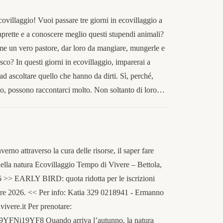
ecovillaggio! Vuoi passare tre giorni in ecovillaggio a
caprette e a conoscere meglio questi stupendi animali?
ome un vero pastore, dar loro da mangiare, mungerle e
sco? In questi giorni in ecovillaggio, imparerai a
 ad ascoltare quello che hanno da dirti. Sì, perché,
no, possono raccontarci molto. Non soltanto di loro…
nverno attraverso la cura delle risorse, il saper fare
 della natura Ecovillaggio Tempo di Vivere – Bettola,
6 >> EARLY BIRD: quota ridotta per le iscrizioni
embre 2026. << Per info: Katia 329 0218941 - Ermanno
vere.it Per prenotare:
9YFNi19YF8 Quando arriva l’autunno, la natura