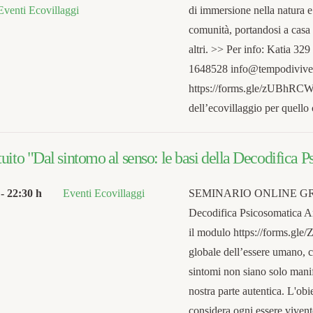
Eventi Ecovillaggi
di immersione nella natura e 
comunità, portandosi a casa 
altri. >> Per info: Katia 
1648528 info@tempodivivere.
https://forms.gle/zUBhRCW
dell’ecovillaggio per quell
uito "Dal sintomo al senso: le basi della Decodifica 
-
22:30 h
Eventi Ecovillaggi
SEMINARIO ONLINE GRATUI
Decodifica Psicosomatica An
il modulo https://forms.gl
globale dell’essere umano, c
sintomi non siano solo manif
nostra parte autentica. L'obi
considera ogni essere vive