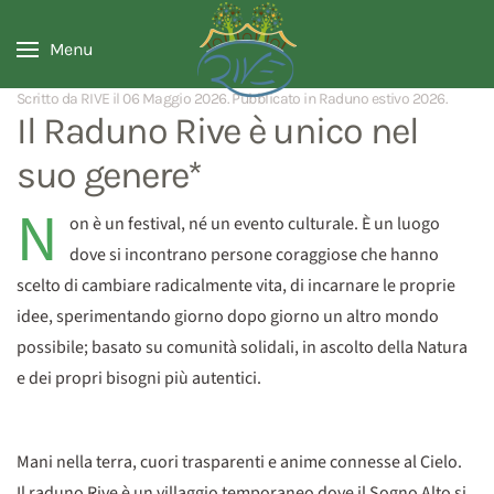
Menu
Scritto da RIVE il
06 Maggio 2026
. Pubblicato in
Raduno estivo 2026
.
Il Raduno Rive è unico nel
suo genere*
N
on è un festival, né un evento culturale. È un luogo
dove si incontrano persone coraggiose che hanno
scelto di cambiare radicalmente vita, di incarnare le proprie
idee, sperimentando giorno dopo giorno un altro mondo
possibile; basato su comunità solidali, in ascolto della Natura
e dei propri bisogni più autentici.
Mani nella terra, cuori trasparenti e anime connesse al Cielo.
Il raduno Rive è un villaggio temporaneo dove il Sogno Alto si