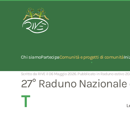
Chi siamo
Partecipa
Comunità e progetti di comunità
Ini
Scritto da RIVE il
06 Maggio 2026
. Pubblicato in
Raduno estivo 20
27° Raduno Nazionale d
T
L