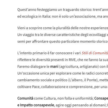
Quest'anno festeggiamo un traguardo storico: trent'anni 
ed ecologica in Italia: non è solo un’associazione, ma a
Vieni a scoprire come la pluralità delle nostre esperienz
Un viaggio tra le diverse caratteristiche degli ecovillag
semi per affrontare questo particolare momento storico,
L’intento primario è far conoscere i vari
Stili di Comunit
riflettere le diversità presenti in RIVE, che ne fanno la su
Faremo dialogare le
mani
(agricoltura, artigianato) con i
Un'occasione unica per esplorare come le radici concrete de
cambiamento sociale e politico (L’albero, il Ponte), met
coltivare Pace, collaborazione e comprensione, per una
Comunità
come Cultura, non folla e uniformità;
Consape
e Impatto consapevole
, agire oggi pensando al domani;