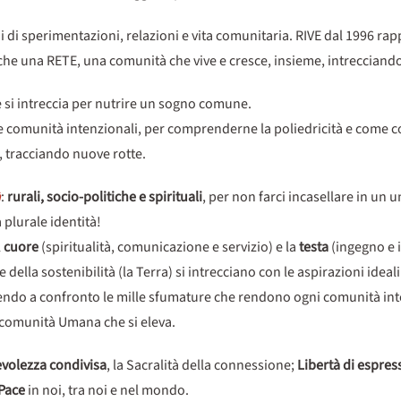
di sperimentazioni, relazioni e vita comunitaria. RIVE dal 1996 rap
nche una RETE, una comunità che vive e cresce, insieme, intrecciand
e si intreccia per nutrire un sogno comune.
gi e comunità intenzionali, per comprenderne la poliedricità e come c
 tracciando nuove rotte.
à
:
rurali, socio-politiche e spirituali
, per non farci incasellare in un u
a plurale identità!
l
cuore
(spiritualità, comunicazione e servizio) e la
testa
(ingegno e i
lla sostenibilità (la Terra) si intrecciano con le aspirazioni ideali e
tendo a confronto le mille sfumature che rendono ogni comunità inte
 comunità Umana che si eleva.
volezza condivisa
, la Sacralità della connessione;
Libertà di espres
Pace
in noi, tra noi e nel mondo.