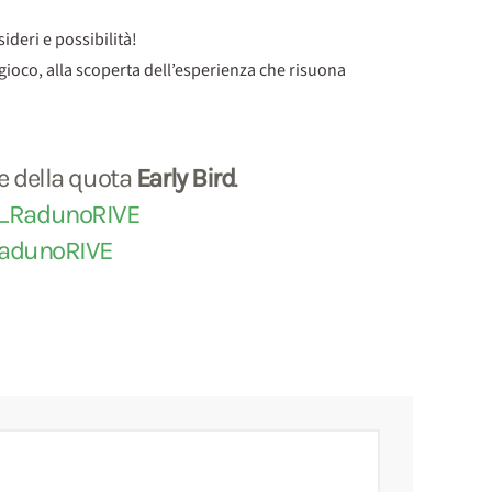
ideri e possibilità!
gioco, alla scoperta dell’esperienza che risuona
e della quota
Early Bird
.
ni_RadunoRIVE
RadunoRIVE