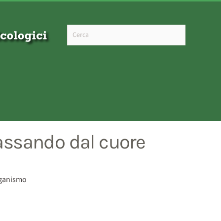
Type 2 or more characters for results.
passando dal cuore
organismo