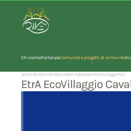
Chi siamo
Partecipa
Comunità e progetti di comunità
Ini
Scritto da EtrA il
19 Marzo 2024
. Pubblicato in
Ecovillaggi RIVE
.
EtrA EcoVillaggio Cava