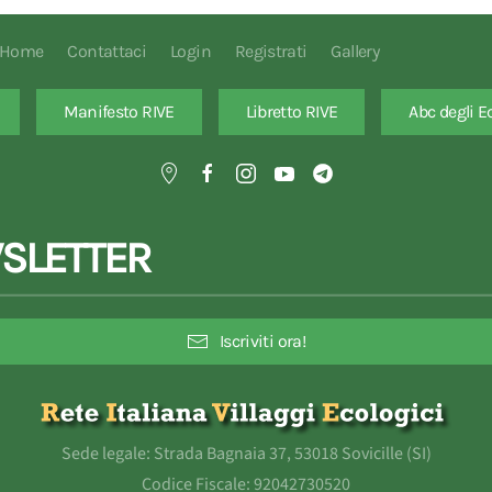
Home
Contattaci
Login
Registrati
Gallery
Manifesto RIVE
Libretto RIVE
Abc degli E
SLETTER
Iscriviti ora!
Sede legale: Strada Bagnaia 37, 53018 Sovicille (SI)
Codice Fiscale: 92042730520