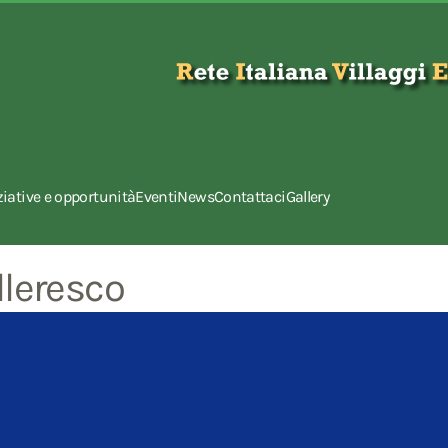
ziative e opportunità
Eventi
News
Contattaci
Gallery
lleresco