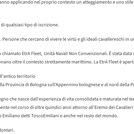
 stanno applicando nel proprio contesto un atteggiamento e uno stile d
i qualsiasi tipo di iscrizione.
. Persone che cercano di vivere le virtù e gli ideali cavallereschi i
hiamato EtrA Fleet, Unità Navali Non Convenzionali. È stata data vi
no oltre il contesto strettamente marittimo. La EtrA Fleet è aperta 
l'antico territorio
lla Provincia di Bologna sull'Appennino bolognese e al nord della Pr
egno che nasce dall'esperienza di vita consolidata e maturata nel t
e nel corso di oltre quindici anni attorno all'Eremo dei Cavalieri e 
o Emiliano detti ToscoEmiliani e anche nel resto del mondo.
lontari.