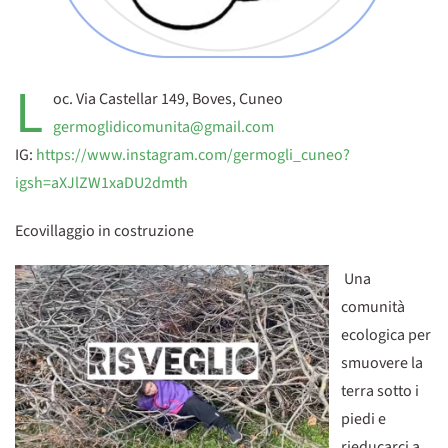
L
oc. Via Castellar 149, Boves, Cuneo
germoglidicomunita@gmail.com
IG:
https://www.instagram.com/germogli_cuneo?
igsh=aXJlZW1xaDU2dmth
Ecovillaggio in costruzione
Una
comunità
ecologica per
smuovere la
terra sotto i
piedi e
rieducarci a