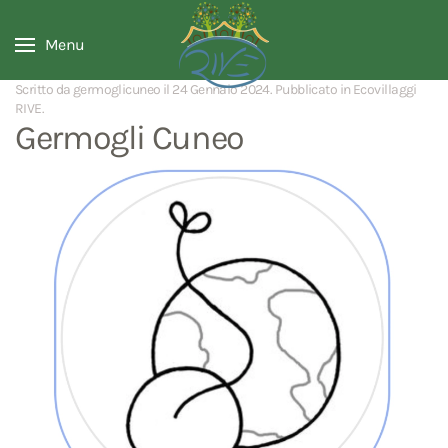
Menu
Scritto da germoglicuneo il
24 Gennaio 2024
. Pubblicato in
Ecovillaggi
RIVE
.
Germogli Cuneo