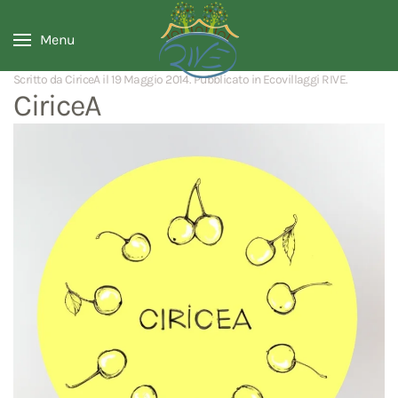
Menu
Scritto da CiriceA il
19 Maggio 2014
. Pubblicato in
Ecovillaggi RIVE
.
CiriceA