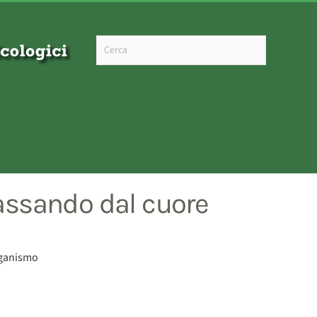
Type 2 or more characters for results.
passando dal cuore
organismo