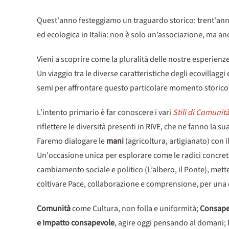
Quest'anno festeggiamo un traguardo storico: trent'anni 
ed ecologica in Italia: non è solo un’associazione, ma a
Vieni a scoprire come la pluralità delle nostre esperienz
Un viaggio tra le diverse caratteristiche degli ecovillag
semi per affrontare questo particolare momento storico,
L’intento primario è far conoscere i vari
Stili di Comunit
riflettere le diversità presenti in RIVE, che ne fanno la su
Faremo dialogare le
mani
(agricoltura, artigianato) con i
Un'occasione unica per esplorare come le radici concrete de
cambiamento sociale e politico (L’albero, il Ponte), met
coltivare Pace, collaborazione e comprensione, per una
Comunità
come Cultura, non folla e uniformità;
Consape
e Impatto consapevole
, agire oggi pensando al domani;