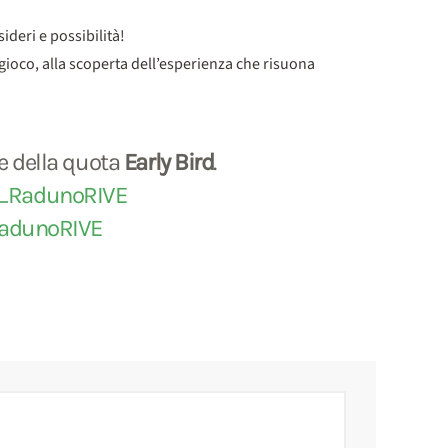
ideri e possibilità!
gioco, alla scoperta dell’esperienza che risuona
e della quota
Early Bird
.
ni_RadunoRIVE
RadunoRIVE