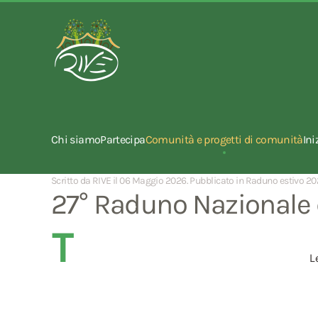
Chi siamo
Partecipa
Comunità e progetti di comunità
Ini
Scritto da RIVE il
06 Maggio 2026
. Pubblicato in
Raduno estivo 20
27° Raduno Nazionale d
T
L