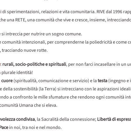
di sperimentazioni, relazioni e vita comunitaria. RIVE dal 1996 rap
nche una RETE, una comunità che vive e cresce, insieme, intrecciand
e si intreccia per nutrire un sogno comune.
gi e comunità intenzionali, per comprenderne la poliedricità e come c
 tracciando nuove rotte.
à
:
rurali, socio-politiche e spirituali
, per non farci incasellare in un u
a plurale identità!
l
cuore
(spiritualità, comunicazione e servizio) e la
testa
(ingegno e i
lla sostenibilità (la Terra) si intrecciano con le aspirazioni ideali e
tendo a confronto le mille sfumature che rendono ogni comunità inte
 comunità Umana che si eleva.
volezza condivisa
, la Sacralità della connessione;
Libertà di espres
Pace
in noi, tra noi e nel mondo.