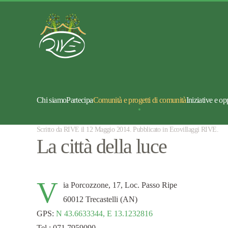
Chi siamo
Partecipa
Comunità e progetti di comunità
Iniziative e op
Scritto da RIVE il
12 Maggio 2014
. Pubblicato in
Ecovillaggi RIVE
.
La città della luce
V
ia Porcozzone, 17, Loc. Passo Ripe
60012 Trecastelli (AN)
GPS:
N 43.6633344, E 13.1232816
Tel.: 071 7959090