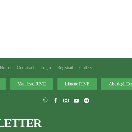
Home
Contattaci
Login
Registrati
Gallery
Manifesto RIVE
Libretto RIVE
Abc degli Eco
LETTER