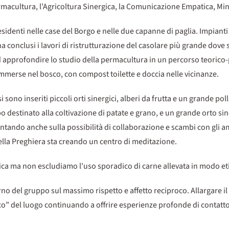
ermacultura, l’Agricoltura Sinergica, la Comunicazione Empatica, Mi
residenti nelle case del Borgo e nelle due capanne di paglia. Impianti f
 conclusi i lavori di ristrutturazione del casolare più grande dove s
d approfondire lo studio della permacultura in un percorso teorico-p
, immerse nel bosco, con compost toilette e doccia nelle vicinanze.
i sono inseriti piccoli orti sinergici, alberi da frutta e un grande p
 destinato alla coltivazione di patate e grano, e un grande orto si
ntando anche sulla possibilità di collaborazione e scambi con gli amici
ella Preghiera sta creando un centro di meditazione.
ca ma non escludiamo l'uso sporadico di carne allevata in modo et
erno del gruppo sul massimo rispetto e affetto reciproco. Allargare i
co” del luogo continuando a offrire esperienze profonde di contatto