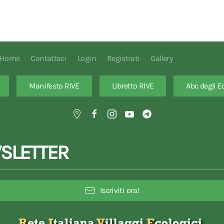
Home
Contattaci
Login
Registrati
Gallery
Manifesto RIVE
Libretto RIVE
Abc degli E
SLETTER
Iscriviti ora!