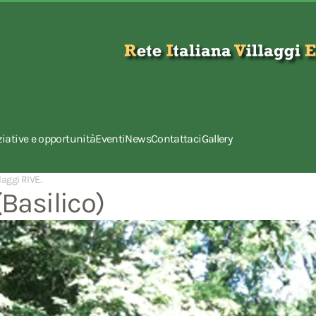
ziative e opportunità
Eventi
News
Contattaci
Gallery
laggi RIVE
.
(Basilico)