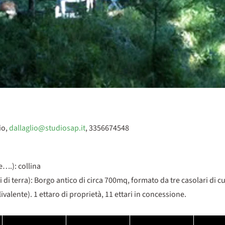
io,
dallaglio@studiosap.it
, 3356674548
e….): collina
 di terra): Borgo antico di circa 700mq, formato da tre casolari di cu
livalente). 1 ettaro di proprietà, 11 ettari in concessione.