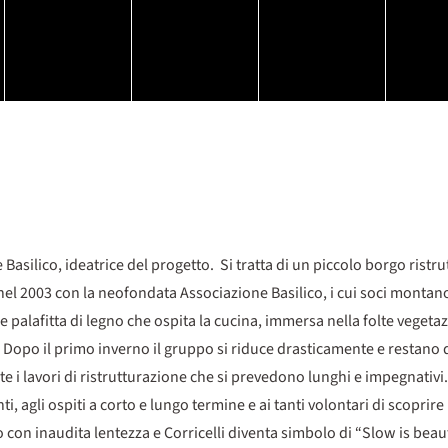
 Basilico, ideatrice del progetto. Si tratta di un piccolo borgo rist
ia nel 2003 con la neofondata Associazione Basilico, i cui soci mont
nde palafitta di legno che ospita la cucina, immersa nella folte vege
ti. Dopo il primo inverno il gruppo si riduce drasticamente e restano
e i lavori di ristrutturazione che si prevedono lunghi e impegnativi.
, agli ospiti a corto e lungo termine e ai tanti volontari di scoprire l
con inaudita lentezza e Corricelli diventa simbolo di “Slow is beautif