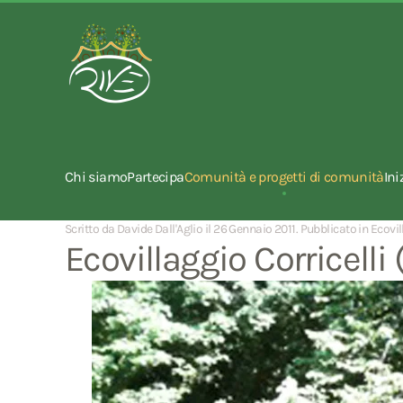
Chi siamo
Partecipa
Comunità e progetti di comunità
Ini
Scritto da Davide Dall'Aglio il
26 Gennaio 2011
. Pubblicato in
Ecovil
Ecovillaggio Corricelli 