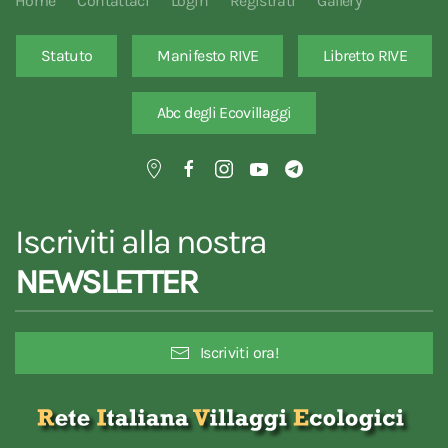
Home
Contattaci
Login
Registrati
Gallery
Statuto
Manifesto RIVE
Libretto RIVE
Abc degli Ecovillaggi
Iscriviti alla nostra
NEWSLETTER
Iscriviti ora!