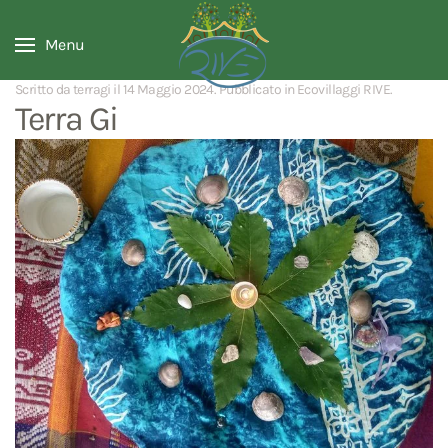
Menu
Scritto da terragi il
14 Maggio 2024
. Pubblicato in
Ecovillaggi RIVE
.
Terra Gi