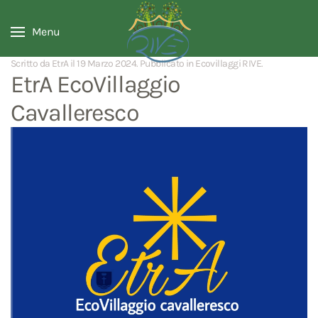
Menu
Scritto da EtrA il
19 Marzo 2024
. Pubblicato in
Ecovillaggi RIVE
.
EtrA EcoVillaggio
Cavalleresco