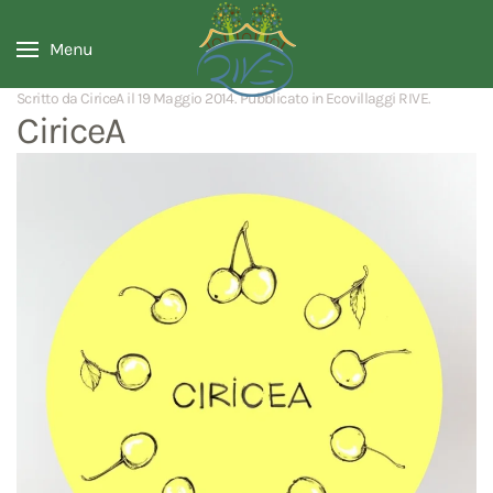
Menu
Scritto da CiriceA il
19 Maggio 2014
. Pubblicato in
Ecovillaggi RIVE
.
CiriceA