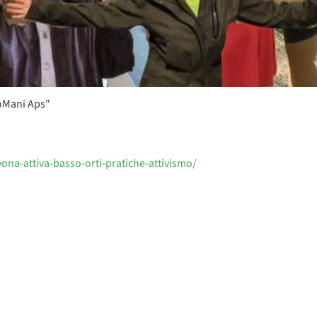
doMani Aps"
na-attiva-basso-orti-pratiche-attivismo/