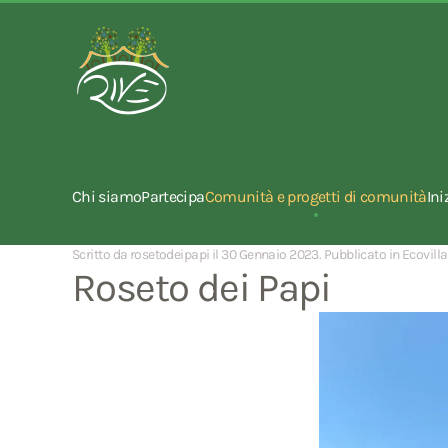
Chi siamo
Partecipa
Comunità e progetti di comunità
Ini
Scritto da rosetodeipapi il
30 Gennaio 2023
. Pubblicato in
Ecovill
Roseto dei Papi