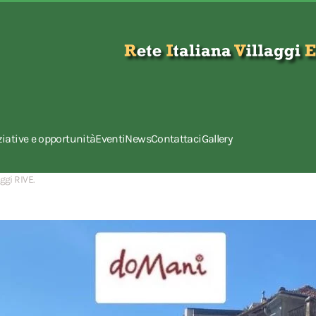
ziative e opportunità
Eventi
News
Contattaci
Gallery
aggi RIVE
.