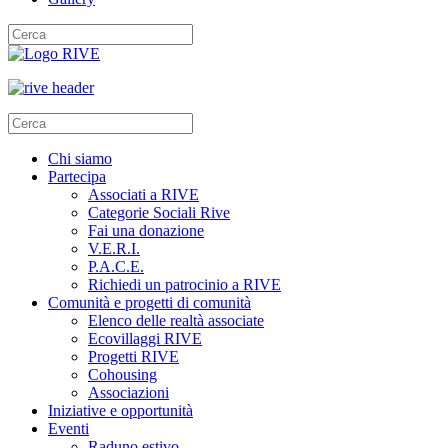
Chi siamo
Partecipa
Associati a RIVE
Categorie Sociali Rive
Fai una donazione
V.E.R.I.
P.A.C.E.
Richiedi un patrocinio a RIVE
Comunità e progetti di comunità
Elenco delle realtà associate
Ecovillaggi RIVE
Progetti RIVE
Cohousing
Associazioni
Iniziative e opportunità
Eventi
Raduno estivo