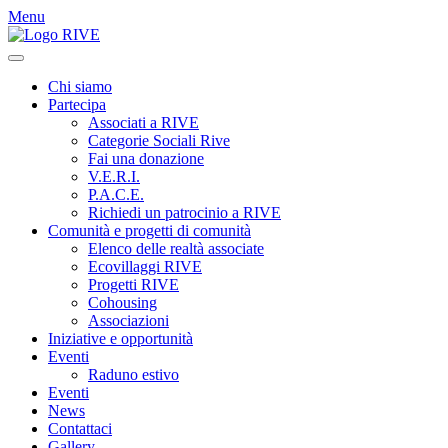
Menu
Chi siamo
Partecipa
Associati a RIVE
Categorie Sociali Rive
Fai una donazione
V.E.R.I.
P.A.C.E.
Richiedi un patrocinio a RIVE
Comunità e progetti di comunità
Elenco delle realtà associate
Ecovillaggi RIVE
Progetti RIVE
Cohousing
Associazioni
Iniziative e opportunità
Eventi
Raduno estivo
Eventi
News
Contattaci
Gallery