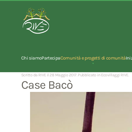
Chi siamo
Partecipa
Comunità e progetti di comunità
Ini
Scritto da RIVE il
28 Maggio 2017
. Pubblicato in
Ecovillaggi RIVE
.
Case Bacò