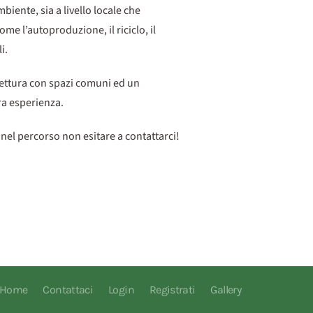
iente, sia a livello locale che
me l’autoproduzione, il riciclo, il
i.
tettura con spazi comuni ed un
ra esperienza.
nel percorso non esitare a contattarci!
Home
Contattaci
Login
Registrati
Gallery