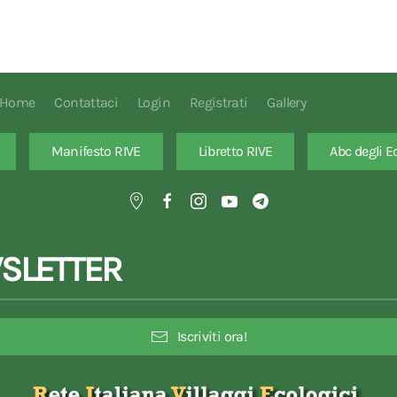
Home
Contattaci
Login
Registrati
Gallery
Manifesto RIVE
Libretto RIVE
Abc degli E
SLETTER
Iscriviti ora!