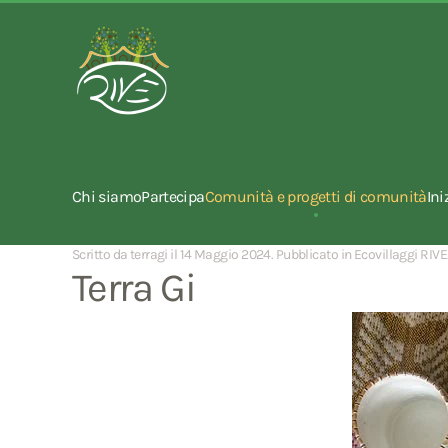
Chi siamo
Partecipa
Comunità e progetti di comunità
Ini
Scritto da terragi il
14 Maggio 2024
. Pubblicato in
Ecovillaggi RIVE
Terra Gi