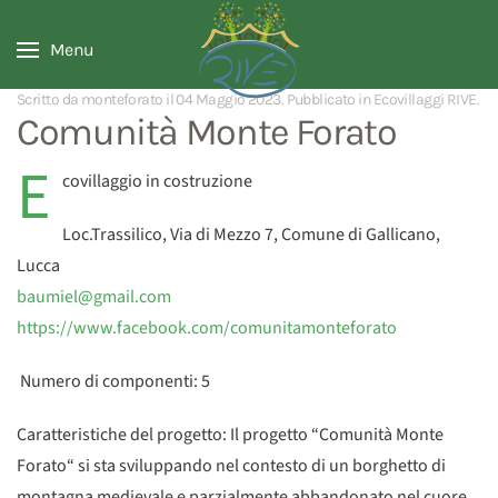
Menu
Scritto da monteforato il
04 Maggio 2023
. Pubblicato in
Ecovillaggi RIVE
.
Comunità Monte Forato
E
covillaggio in costruzione
Loc.Trassilico, Via di Mezzo 7, Comune di Gallicano,
Lucca
baumiel@gmail.com
https://www.facebook.com/comunitamonteforato
Numero di componenti: 5
Caratteristiche del progetto: Il progetto “Comunità Monte
Forato“ si sta sviluppando nel contesto di un borghetto di
montagna medievale e parzialmente abbandonato nel cuore