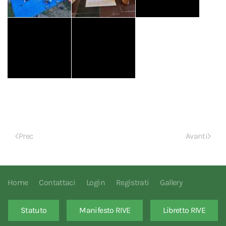
Prec
Avanti
Home
Contattaci
Login
Registrati
Gallery
Statuto
Manifesto RIVE
Libretto RIVE