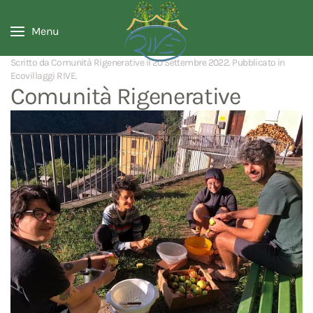
Menu
Scritto da Comunità Rigenerative il
20 Settembre 2022
. Pubblicato in
Ecovillaggi RIVE
.
Comunità Rigenerative