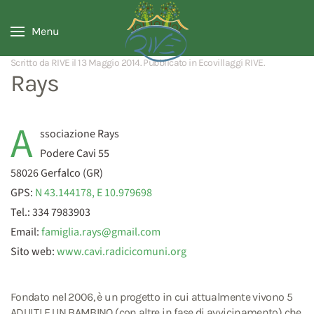
Menu
Scritto da RIVE il
13 Maggio 2014
. Pubblicato in
Ecovillaggi RIVE
.
Rays
A
ssociazione Rays
Podere Cavi 55
58026 Gerfalco (GR)
GPS:
N 43.144178, E 10.979698
Tel.: 334 7983903
Email:
famiglia.rays@gmail.com
Sito web:
www.cavi.radicicomuni.org
Fondato nel 2006, è un progetto in cui attualmente vivono 5
ADULTI E UN BAMBINO (con altre in fase di avvicinamento) che