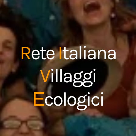
R
ete
I
taliana
V
illaggi
cologici
E