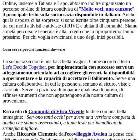
Online, insieme a Tatiana e Lapo, abbiamo inoltre organizzato un
percorso on-line di lettura condivisa di "
Molte voci, una canzone
",
il
principale testo sulla sociocrazia disponibile in italiano
. Anche
qui la risposta ci ha sorpreso: si sono iscritte oltre cinquanta persone,
tra cui molti attivisti e attiviste di RIVE e abitanti di comunità. Siamo
a metà percorso e l'energia è alta: credo che lo riproporremo l'anno
prossimo. Per chi voglia avvicinarsi è uno degli inizi possibili.
Cosa serve perché funzioni davvero
La sociocrazia non è una bacchetta magica. Come ricorda il testo
Let's Decide Together
,
per implementarla con successo serve un
atteggiamento orientato ad accogliere gli errori, la disponibilità
a sperimentare e la capacità di accettare il fallimento
. Serve una
cultura collaborativa, in cui le persone si sentano al sicuro, viste e
ascoltate. Serve la pazienza di imparare qualcosa di nuovo, di
affinare strumenti che non appartengono alla nostra cultura di
provenienza.
Riccardo di
Comunità di Etica Vivente
lo dice con una bella
immagine: "
Servono tanti occhi per avere una versione completa di
quello che stiamo osservando, e tante teste per identificare la
strategia migliore
."
Anche
Riccardo Clemente
dall'
ecovillaggio Avalon
la pensa così:
"
Mi piace quando l'intelligenza collettiva costruisce soluzioni con un