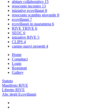
abitare collaborativo
15
resoconto incontro
13
iniziative ecovillaggi
8
resoconto scambio giovanile
8
ecovillaggi
7
ecovillaggi in quarantena
6
RIVE TRIVE
6
SEOC
6
iniziative RIVE
5
CLIPS
4
campo nuovi progetti
4
Home
Contattaci
Login
Registrati
Gallery
Statuto
Manifesto RIVE
Libretto RIVE
Abc degli Ecovillaggi