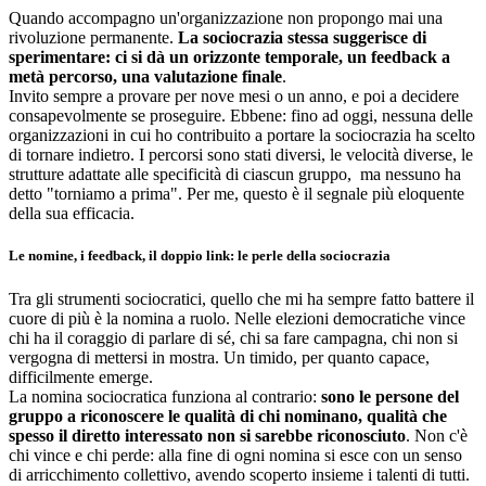
Quando accompagno un'organizzazione non propongo mai una
rivoluzione permanente.
La sociocrazia stessa suggerisce di
sperimentare: ci si dà un orizzonte temporale, un feedback a
metà percorso, una valutazione finale
.
Invito sempre a provare per nove mesi o un anno, e poi a decidere
consapevolmente se proseguire. Ebbene: fino ad oggi, nessuna delle
organizzazioni in cui ho contribuito a portare la sociocrazia ha scelto
di tornare indietro. I percorsi sono stati diversi, le velocità diverse, le
strutture adattate alle specificità di ciascun gruppo, ma nessuno ha
detto "torniamo a prima". Per me, questo è il segnale più eloquente
della sua efficacia.
Le nomine, i feedback, il doppio link: le perle della sociocrazia
Tra gli strumenti sociocratici, quello che mi ha sempre fatto battere il
cuore di più è la nomina a ruolo. Nelle elezioni democratiche vince
chi ha il coraggio di parlare di sé, chi sa fare campagna, chi non si
vergogna di mettersi in mostra. Un timido, per quanto capace,
difficilmente emerge.
La nomina sociocratica funziona al contrario:
sono le persone del
gruppo a riconoscere le qualità di chi nominano, qualità che
spesso il diretto interessato non si sarebbe riconosciuto
. Non c'è
chi vince e chi perde: alla fine di ogni nomina si esce con un senso
di arricchimento collettivo, avendo scoperto insieme i talenti di tutti.