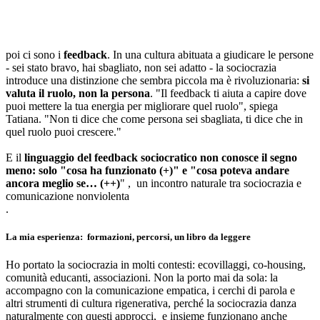
poi ci sono i
feedback
. In una cultura abituata a giudicare le persone
- sei stato bravo, hai sbagliato, non sei adatto - la sociocrazia
introduce una distinzione che sembra piccola ma è rivoluzionaria:
si
valuta il ruolo, non la persona
. "Il feedback ti aiuta a capire dove
puoi mettere la tua energia per migliorare quel ruolo", spiega
Tatiana. "Non ti dice che come persona sei sbagliata, ti dice che in
quel ruolo puoi crescere."
E il
linguaggio del feedback sociocratico non conosce il segno
meno: solo "cosa ha funzionato (+)" e "cosa poteva andare
ancora meglio se… (++)
" , un incontro naturale tra sociocrazia e
comunicazione nonviolenta
.
La mia esperienza: formazioni, percorsi, un libro da leggere
Ho portato la sociocrazia in molti contesti: ecovillaggi, co-housing,
comunità educanti, associazioni. Non la porto mai da sola: la
accompagno con la comunicazione empatica, i cerchi di parola e
altri strumenti di cultura rigenerativa, perché la sociocrazia danza
naturalmente con questi approcci, e insieme funzionano anche