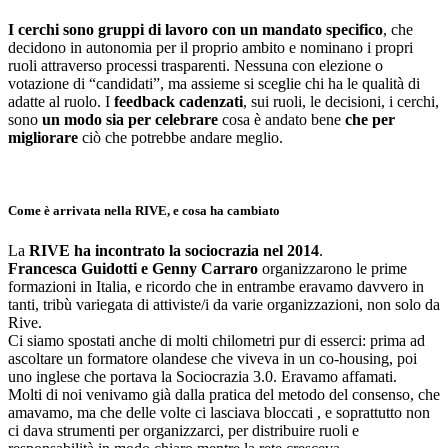
I cerchi sono gruppi di lavoro con un mandato specifico
, che
decidono in autonomia per il proprio ambito e nominano i propri
ruoli attraverso processi trasparenti. Nessuna con elezione o
votazione di “candidati”, ma assieme si sceglie chi ha le qualità di
adatte al ruolo. I
feedback cadenzati
, sui ruoli, le decisioni, i cerchi,
sono
un modo sia per celebrare
cosa è andato bene
che per
migliorare
ciò che potrebbe andare meglio.
Come è arrivata nella RIVE, e cosa ha cambiato
La
RIVE ha incontrato la sociocrazia nel 2014
.
Francesca Guidotti e Genny Carraro
organizzarono le prime
formazioni in Italia, e ricordo che in entrambe eravamo davvero in
tanti, tribù variegata di attiviste/i da varie organizzazioni, non solo da
Rive.
Ci siamo spostati anche di molti chilometri pur di esserci: prima ad
ascoltare un formatore olandese che viveva in un co-housing, poi
uno inglese che portava la Sociocrazia 3.0. Eravamo affamati.
Molti di noi venivamo già dalla pratica del metodo del consenso, che
amavamo, ma che delle volte ci lasciava bloccati , e soprattutto non
ci dava strumenti per organizzarci, per distribuire ruoli e