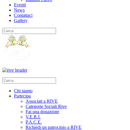
Eventi
News
Contattaci
Gallery
Type 2 or more characters
for results.
Type 2 or more characters
Chi siamo
for results.
Partecipa
Associati a RIVE
Categorie Sociali Rive
Fai una donazione
V.E.R.I.
P.A.C.E.
Richiedi un patrocinio a RIVE