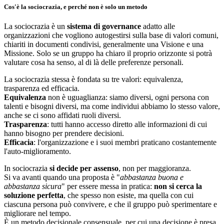
Cos'è la sociocrazia, e perché non è solo un metodo
La sociocrazia è un
sistema di governance
adatto alle
organizzazioni che vogliono autogestirsi sulla base di valori comuni,
chiariti in documenti condivisi, generalmente una Visione e una
Missione. Solo se un gruppo ha chiaro il proprio orizzonte si potrà
valutare cosa ha senso, al di là delle preferenze personali.
La sociocrazia stessa è fondata su tre valori: equivalenza,
trasparenza ed efficacia.
Equivalenza
non è uguaglianza: siamo diversi, ogni persona con
talenti e bisogni diversi, ma come individui abbiamo lo stesso valore,
anche se ci sono affidati ruoli diversi.
Trasparenza
: tutti hanno accesso diretto alle informazioni di cui
hanno bisogno per prendere decisioni.
Efficacia
: l'organizzazione e i suoi membri praticano costantemente
l'auto-miglioramento.
In sociocrazia
si decide per assenso
, non per maggioranza.
Si va avanti quando una proposta è "
abbastanza buona e
abbastanza sicura
" per essere messa in pratica:
non si cerca la
soluzione perfetta
, che spesso non esiste, ma quella con cui
ciascuna persona può convivere, e che il gruppo può sperimentare e
migliorare nel tempo.
È un metodo decisionale consensuale, per cui una decisione è presa