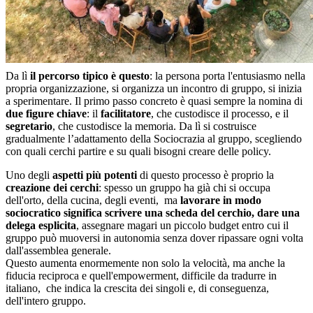
Da lì
il percorso tipico è questo
: la persona porta l'entusiasmo nella
propria organizzazione, si organizza un incontro di gruppo, si inizia
a sperimentare. Il primo passo concreto è quasi sempre la nomina di
due figure chiave
: il
facilitatore
, che custodisce il processo, e il
segretario
, che custodisce la memoria. Da lì si costruisce
gradualmente l’adattamento della Sociocrazia al gruppo, scegliendo
con quali cerchi partire e su quali bisogni creare delle policy.
Uno degli
aspetti più potenti
di questo processo è proprio la
creazione dei cerchi
: spesso un gruppo ha già chi si occupa
dell'orto, della cucina, degli eventi, ma
lavorare in modo
sociocratico significa scrivere una scheda del cerchio, dare una
delega esplicita
, assegnare magari un piccolo budget entro cui il
gruppo può muoversi in autonomia senza dover ripassare ogni volta
dall'assemblea generale.
Questo aumenta enormemente non solo la velocità, ma anche la
fiducia reciproca e quell'empowerment, difficile da tradurre in
italiano, che indica la crescita dei singoli e, di conseguenza,
dell'intero gruppo.