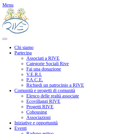
Menu
Chi siamo
Partecipa
Associati a RIVE
Categorie Sociali Rive
Fai una donazione
V.E.R.I.
P.A.C.E.
Richiedi un patrocinio a RIVE
Comunità e progetti di comunità
Elenco delle realtà associate
Ecovillaggi RIVE
Progetti RIVE
Cohousing
Associazioni
Iniziative e opportunità
Eventi
Raduno estivo