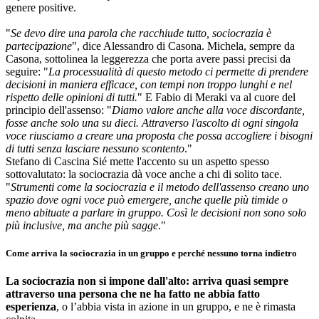
genere positive.
"
Se devo dire una parola che racchiude tutto, sociocrazia è
partecipazione
", dice Alessandro di Casona. Michela, sempre da
Casona, sottolinea la leggerezza che porta avere passi precisi da
seguire: "
La processualità di questo metodo ci permette di prendere
decisioni in maniera efficace, con tempi non troppo lunghi e nel
rispetto delle opinioni di tutti.
" E Fabio di Meraki va al cuore del
principio dell'assenso: "
Diamo valore anche alla voce discordante,
fosse anche solo una su dieci. Attraverso l'ascolto di ogni singola
voce riusciamo a creare una proposta che possa accogliere i bisogni
di tutti senza lasciare nessuno scontento
."
Stefano di Cascina Sié mette l'accento su un aspetto spesso
sottovalutato: la sociocrazia dà voce anche a chi di solito tace.
"
Strumenti come la sociocrazia e il metodo dell'assenso creano uno
spazio dove ogni voce può emergere, anche quelle più timide o
meno abituate a parlare in gruppo. Così le decisioni non sono solo
più inclusive, ma anche più sagge
."
Come arriva la sociocrazia in un gruppo e perché nessuno torna indietro
La sociocrazia non si impone dall'alto: arriva quasi sempre
attraverso una persona che ne ha fatto ne abbia fatto
esperienza
, o l’abbia vista in azione in un gruppo, e ne è rimasta