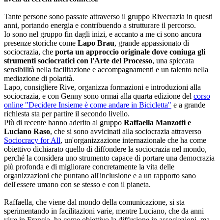
Tante persone sono passate attraverso il gruppo Rivecrazia in questi
anni, portando energia e contribuendo a strutturare il percorso.
Io sono nel gruppo fin dagli inizi, e accanto a me ci sono ancora
presenze storiche come
Lapo Brau
, grande appassionato di
sociocrazia, che
porta un approccio originale dove coniuga gli
strumenti sociocratici con l'Arte del Processo
, una spiccata
sensibilità nella facilitazione e accompagnamenti e un talento nella
mediazione di polarità.
Lapo, consigliere Rive, organizza formazioni e introduzioni alla
sociocrazia, e con Genny sono ormai alla quarta edizione del
corso
online "Decidere Insieme è come andare in Bicicletta"
e a grande
richiesta sta per partire il secondo livello.
Più di recente hanno aderito al gruppo
Raffaella Manzotti e
Luciano Raso
, che si sono avvicinati alla sociocrazia attraverso
Sociocracy for All
, un'organizzazione internazionale che ha come
obiettivo dichiarato quello di diffondere la sociocrazia nel mondo,
perché la considera uno strumento capace di portare una democrazia
più profonda e di migliorare concretamente la vita delle
organizzazioni che puntano all'inclusione e a un rapporto sano
dell'essere umano con se stesso e con il pianeta.
Raffaella, che viene dal mondo della comunicazione, si sta
sperimentando in facilitazioni varie, mentre Luciano, che da anni
vive in Francia, ha come obiettivo la diffusione in associazioni, ma