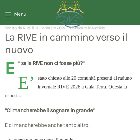
Menu
Scritto da RIVE il
06 Febbraio 2026
. Pubblicato in
Notizie
.
La RIVE in cammino verso il
nuovo
E
“
se la RIVE non ci fosse più?
”
E’
stato chiesto alle 20 comunità presenti al raduno
invernale RIVE 2026 a Gaia Terra. Questa la
risposta:
“Ci mancherebbe il sognare in grande”
E ci mancherebbe anche tanto altro:
avere più voce verso il mondo