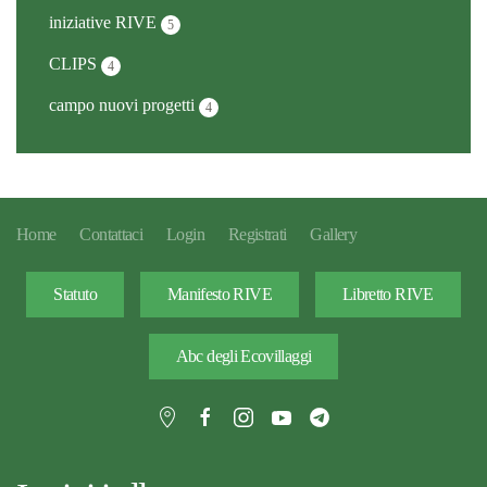
iniziative RIVE
5
CLIPS
4
campo nuovi progetti
4
Home
Contattaci
Login
Registrati
Gallery
Statuto
Manifesto RIVE
Libretto RIVE
Abc degli Ecovillaggi