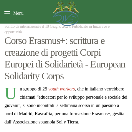
Menu
Scritto da internazionale il
18 Giugno 2024
. Pubblicato in
Iniziative e
opportunità
.
Corso Erasmus+: scrittura e
creazione di progetti Corpi
Europei di Solidarietà - European
Solidarity Corps
U
n gruppo di 25
youth workers
, che in italiano verrebbero
chiamati “educatori per lo sviluppo personale e sociale dei
giovani”, si sono incontrati la settimana scorsa in un paesino a
nord di Madrid, Rascafría, per una formazione Erasmus+, gestita
dall’Associazione spagnola Sol y Tierra.