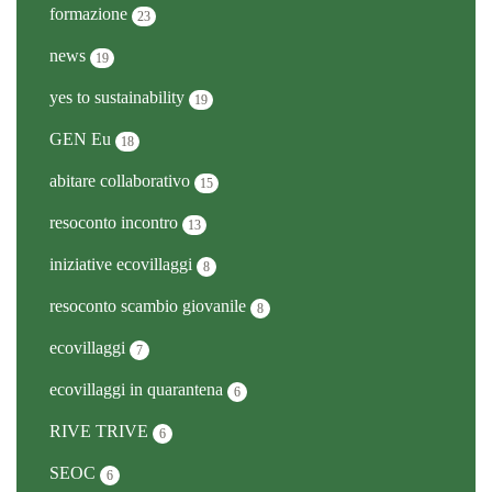
formazione
23
news
19
yes to sustainability
19
GEN Eu
18
abitare collaborativo
15
resoconto incontro
13
iniziative ecovillaggi
8
resoconto scambio giovanile
8
ecovillaggi
7
ecovillaggi in quarantena
6
RIVE TRIVE
6
SEOC
6