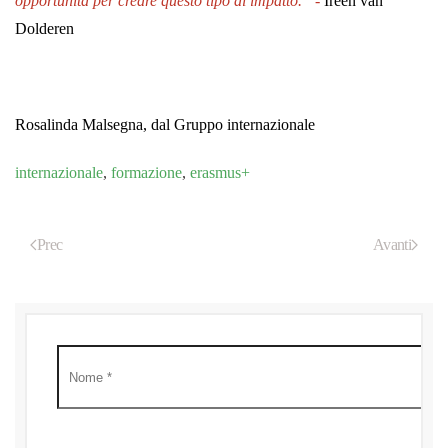
opportunità per creare questo tipo di impatto.” -
Ireen van
Dolderen
Rosalinda Malsegna, dal Gruppo internazionale
internazionale
,
formazione
,
erasmus+
Prec
Avanti