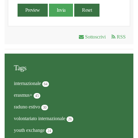
Preview
Invia
Reset
Sottoscrivi
RSS
Tags
internazionale
64
erasmus+
45
raduno estivo
30
volontariato internazionale
26
youth exchange
24