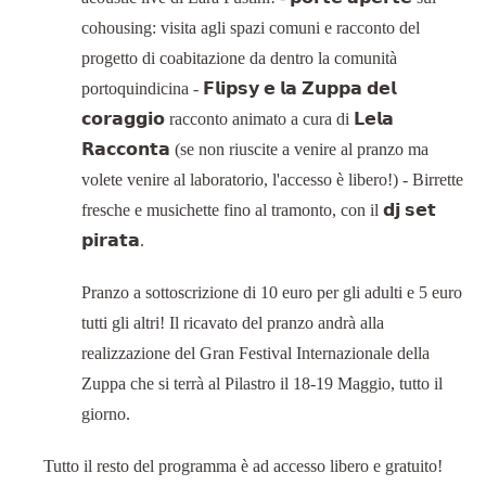
cohousing: visita agli spazi comuni e racconto del
progetto di coabitazione da dentro la comunità
portoquindicina - 𝗙𝗹𝗶𝗽𝘀𝘆 𝗲 𝗹𝗮 𝗭𝘂𝗽𝗽𝗮 𝗱𝗲𝗹
𝗰𝗼𝗿𝗮𝗴𝗴𝗶𝗼 racconto animato a cura di 𝗟𝗲𝗹𝗮
𝗥𝗮𝗰𝗰𝗼𝗻𝘁𝗮 (se non riuscite a venire al pranzo ma
volete venire al laboratorio, l'accesso è libero!) - Birrette
fresche e musichette fino al tramonto, con il 𝗱𝗷 𝘀𝗲𝘁
𝗽𝗶𝗿𝗮𝘁𝗮.
Pranzo a sottoscrizione di 10 euro per gli adulti e 5 euro
tutti gli altri! Il ricavato del pranzo andrà alla
realizzazione del Gran Festival Internazionale della
Zuppa che si terrà al Pilastro il 18-19 Maggio, tutto il
giorno.
Tutto il resto del programma è ad accesso libero e gratuito!