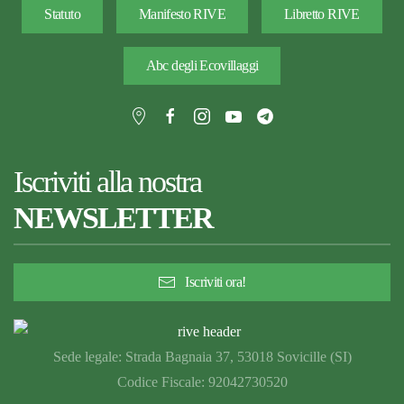
Statuto
Manifesto RIVE
Libretto RIVE
Abc degli Ecovillaggi
Iscriviti alla nostra
NEWSLETTER
Iscriviti ora!
Sede legale: Strada Bagnaia 37, 53018 Sovicille (SI)
Codice Fiscale: 92042730520