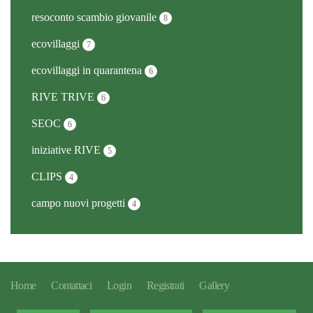
resoconto scambio giovanile
8
ecovillaggi
7
ecovillaggi in quarantena
6
RIVE TRIVE
6
SEOC
6
iniziative RIVE
5
CLIPS
4
campo nuovi progetti
4
Home
Contattaci
Login
Registrati
Gallery