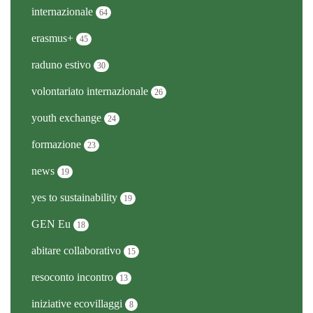
internazionale
64
erasmus+
45
raduno estivo
30
volontariato internazionale
26
youth exchange
24
formazione
23
news
19
yes to sustainability
19
GEN Eu
18
abitare collaborativo
15
resoconto incontro
13
iniziative ecovillaggi
8