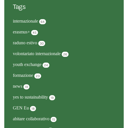
Tags
internazionale
64
erasmus+
45
raduno estivo
30
volontariato internazionale
26
youth exchange
24
formazione
23
news
19
yes to sustainability
19
GEN Eu
18
abitare collaborativo
15