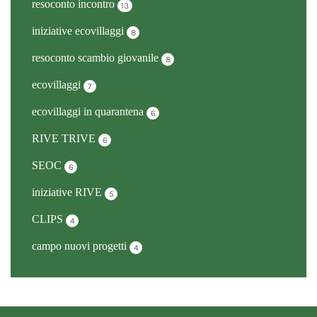
resoconto incontro
13
iniziative ecovillaggi
8
resoconto scambio giovanile
8
ecovillaggi
7
ecovillaggi in quarantena
6
RIVE TRIVE
6
SEOC
6
iniziative RIVE
5
CLIPS
4
campo nuovi progetti
4