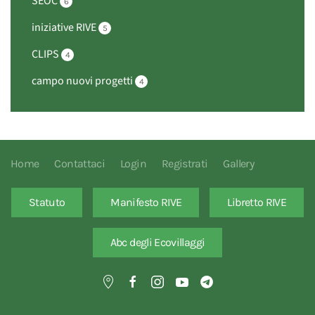
SEOC
6
iniziative RIVE
5
CLIPS
4
campo nuovi progetti
4
Home
Contattaci
Login
Registrati
Gallery
Statuto
Manifesto RIVE
Libretto RIVE
Abc degli Ecovillaggi