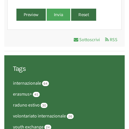
Preview
Invia
Reset
Sottoscrivi
RSS
Tags
internazionale
64
erasmus+
45
raduno estivo
30
volontariato internazionale
26
youth exchange
24