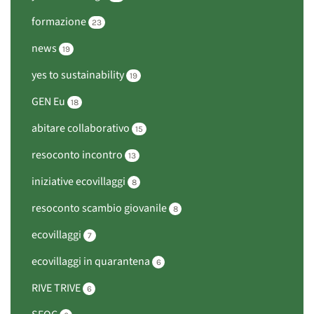
formazione
23
news
19
yes to sustainability
19
GEN Eu
18
abitare collaborativo
15
resoconto incontro
13
iniziative ecovillaggi
8
resoconto scambio giovanile
8
ecovillaggi
7
ecovillaggi in quarantena
6
RIVE TRIVE
6