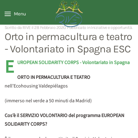
Menu
Scritto da RIVE il
28 Febbraio 2020
. Pubblicato in
Iniziative e opportunità
.
Orto in permacultura e teatro
- Volontariato in Spagna ESC
E
UROPEAN SOLIDARITY CORPS - Volontariato in Spagna
ORTO IN PERMACULTURA E TEATRO
nell’Ecohousing Valdepiélagos
(immerso nel verde a 50 minuti da Madrid)
Cos’è il SERVIZIO VOLONTARIO del programma EUROPEAN
SOLIDARITY CORPS?