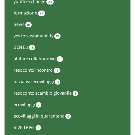
youth exchange
24
formazione
23
news
19
yes to sustainability
19
GEN Eu
18
abitare collaborativo
15
resoconto incontro
13
iniziative ecovillaggi
8
resoconto scambio giovanile
8
ecovillaggi
7
ecovillaggi in quarantena
6
RIVE TRIVE
6