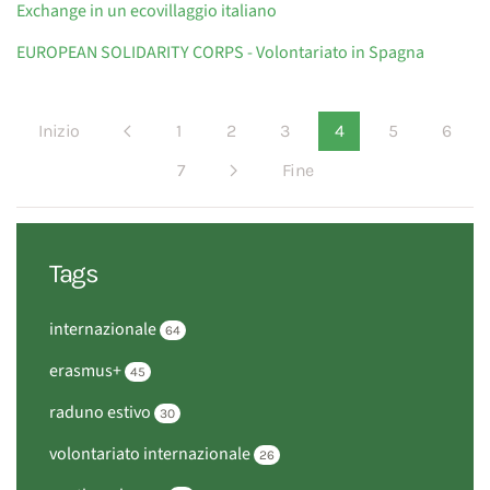
Exchange in un ecovillaggio italiano
EUROPEAN SOLIDARITY CORPS - Volontariato in Spagna
Inizio
1
2
3
4
5
6
7
Fine
Tags
internazionale
64
erasmus+
45
raduno estivo
30
volontariato internazionale
26