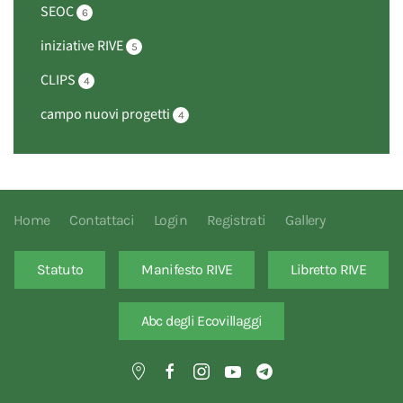
SEOC
6
iniziative RIVE
5
CLIPS
4
campo nuovi progetti
4
Home
Contattaci
Login
Registrati
Gallery
Statuto
Manifesto RIVE
Libretto RIVE
Abc degli Ecovillaggi