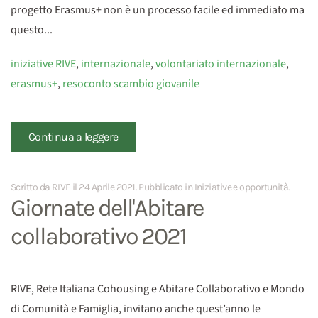
progetto Erasmus+ non è un processo facile ed immediato ma
questo...
iniziative RIVE
,
internazionale
,
volontariato internazionale
,
erasmus+
,
resoconto scambio giovanile
Continua a leggere
Scritto da RIVE il
24 Aprile 2021
. Pubblicato in
Iniziative e opportunità
.
Giornate dell'Abitare
collaborativo 2021
RIVE, Rete Italiana Cohousing e Abitare Collaborativo e Mondo
di Comunità e Famiglia, invitano anche quest’anno le