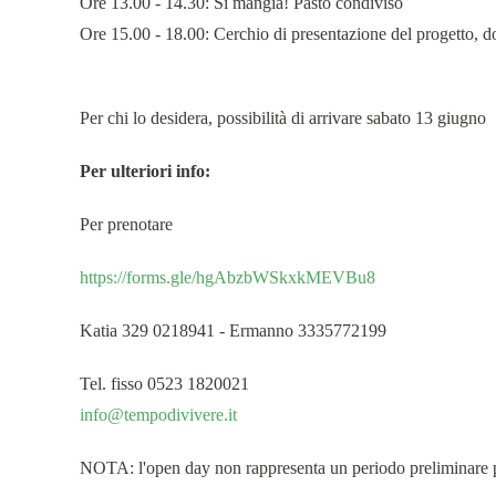
Ore 13.00 - 14.30: Si mangia! Pasto condiviso
Ore 15.00 - 18.00: Cerchio di presentazione del progetto, do
Per chi lo desidera, possibilità di arrivare sabato 13 giugno
Per ulteriori info:
Per prenotare
https://forms.gle/hgAbzbWSkxkMEVBu8
Katia 329 0218941 - Ermanno 3335772199
Tel. fisso 0523 1820021
info@tempodivivere.it
NOTA: l'open day non rappresenta un periodo preliminare pe