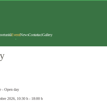
portunità
Eventi
News
Contattaci
Gallery
ay
e - Open day
mbre 2026
, 10:30 h
-
18:00 h