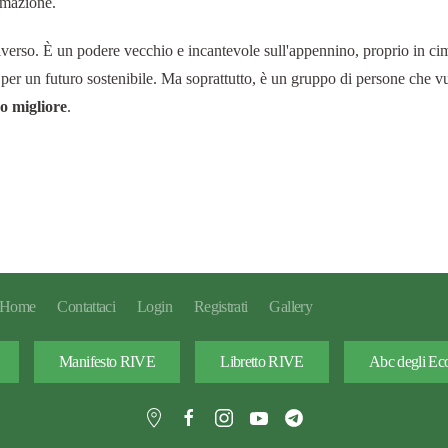
rmazione.
iverso. È un podere vecchio e incantevole sull'appennino, proprio in ci
er un futuro sostenibile. Ma soprattutto, è un gruppo di persone che v
o migliore
.
Home
Contattaci
Login
Registrati
Gallery
Manifesto RIVE
Libretto RIVE
Abc degli Eco