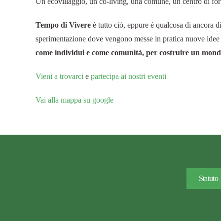
Un ecovillaggio, un co-living, una comune, un centro di fo
Tempo di Vivere
è tutto ciò, eppure è qualcosa di ancora d
sperimentazione dove vengono messe in pratica nuove idee p
come individui e come comunità, per costruire un mond
Vieni a trovarci
e
partecipa ai nostri eventi
Vai alla mappa su google
Statuto