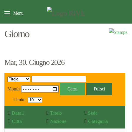
Menu
Giorno
Mar, 30. Giugno 2026
Month
Cerca
Pulisci
Limite
Data
Titolo
Sede
Citta`
Nazione
Categoria