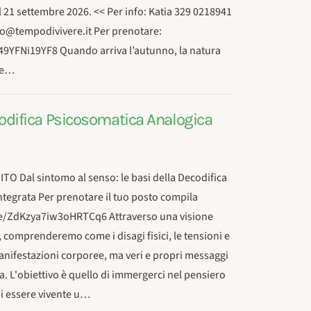
 il 21 settembre 2026. << Per info: Katia 329 0218941
o@tempodivivere.it Per prenotare:
9YFNi19YF8 Quando arriva l’autunno, la natura
gie…
ecodifica Psicosomatica Analogica
 Dal sintomo al senso: le basi della Decodifica
tegrata Per prenotare il tuo posto compila
gle/ZdKzya7iw3oHRTCq6 Attraverso una visione
 comprenderemo come i disagi fisici, le tensioni e
anifestazioni corporee, ma veri e propri messaggi
a. L'obiettivo è quello di immergerci nel pensiero
ni essere vivente u…