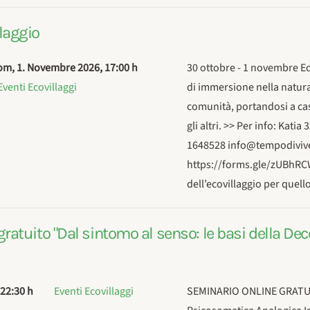
laggio
om, 1. Novembre 2026
,
17:00 h
30 ottobre - 1 novembre Ec
Eventi Ecovillaggi
di immersione nella natura 
comunità, portandosi a cas
gli altri. >> Per info: Kat
1648528 info@tempodivivere
https://forms.gle/zUBhRCW
dell’ecovillaggio per quel
gratuito "Dal sintomo al senso: le basi della D
22:30 h
Eventi Ecovillaggi
SEMINARIO ONLINE GRATUITO