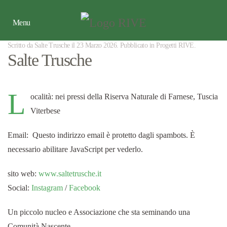
Menu
Scritto da Salte Trusche il
23 Marzo 2026
. Pubblicato in
Progetti RIVE
.
Salte Trusche
L
ocalità: nei pressi della Riserva Naturale di Farnese, Tuscia
Viterbese
Email:
Questo indirizzo email è protetto dagli spambots. È
necessario abilitare JavaScript per vederlo.
sito web:
www.saltetrusche.it
Social:
Instagram
/
Facebook
Un piccolo nucleo e Associazione che sta seminando una
Comunità Nascente