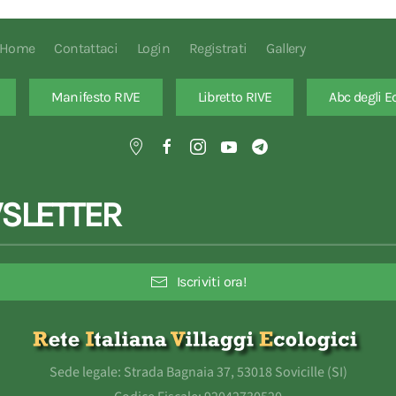
Home
Contattaci
Login
Registrati
Gallery
Manifesto RIVE
Libretto RIVE
Abc degli E
SLETTER
Iscriviti ora!
Sede legale: Strada Bagnaia 37, 53018 Sovicille (SI)