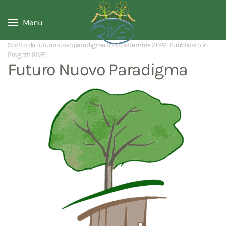
Menu
Scritto da futuronuovoparadigma il
20 Settembre 2022
. Pubblicato in
Progetti RIVE
.
Futuro Nuovo Paradigma