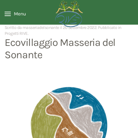
Menu
Scritto da masseriadelsonante il
20 Settembre 2022
. Pubblicato in
Progetti RIVE
.
Ecovillaggio Masseria del
Sonante