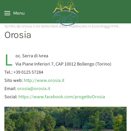
Menu
Scritto da orosia il
20 Settembre 2022
. Pubblicato in
Ecovillaggi RIVE
.
Orosia
L
oc. Serra di Ivrea
Via Piane Inferiori 7, CAP 10012 Bollengo (Torino)
Tel.: +39 0125 57284
Sito web:
http://www.orosia.it
Email:
orosia@orosia.it
Social:
https://www.facebook.com/progettoOrosia