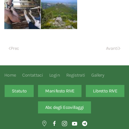
Prec
Avanti
Home
Contattaci
Login
Registrati
Gallery
Statuto
Manifesto RIVE
Libretto RIVE
Abc degli Ecovillaggi