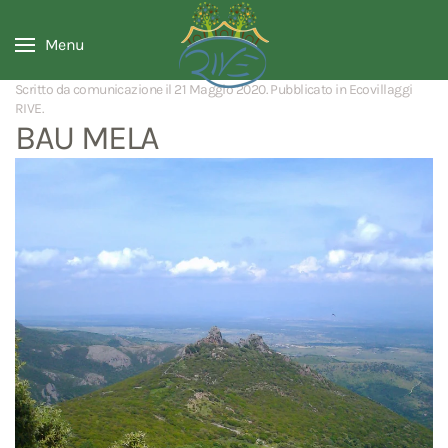
Menu
Scritto da comunicazione il
21 Maggio 2020
. Pubblicato in
Ecovillaggi
RIVE
.
BAU MELA